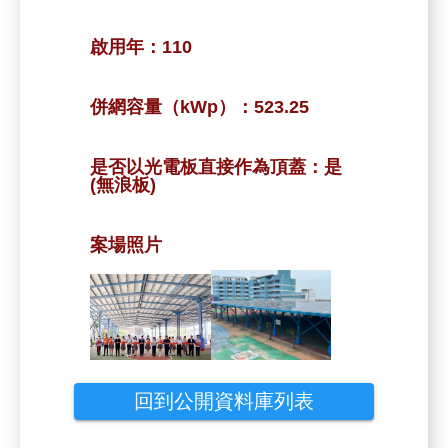
啟用年：
110
併網容量（kWp）：
523.25
是否以光電板直接作為頂蓋：
是
(無浪板)
案場照片