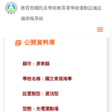
教育部國民及學前教育署學校運動設施設
備填報系統
menu
公開資料庫
library_books
縣市：
屏東縣
學校名稱：
國立東港海事
設置類型：
屋頂型
型態：
光電運動場