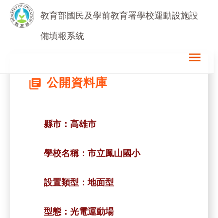
教育部國民及學前教育署學校運動設施設
備填報系統
menu
公開資料庫
library_books
縣市：
高雄市
學校名稱：
市立鳳山國小
設置類型：
地面型
型態：
光電運動場