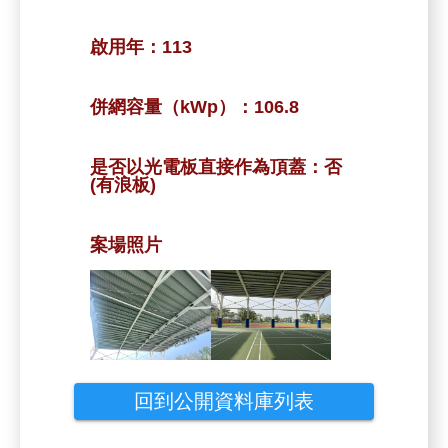
啟用年：
113
併網容量（kWp）：
106.8
是否以光電板直接作為頂蓋：
否
(有浪板)
案場照片