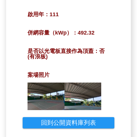
啟用年：
111
併網容量（kWp）：
492.32
是否以光電板直接作為頂蓋：
否
(有浪板)
案場照片