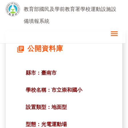
教育部國民及學前教育署學校運動設施設
備填報系統
menu
公開資料庫
library_books
縣市：
臺南市
學校名稱：
市立崇和國小
設置類型：
地面型
型態：
光電運動場