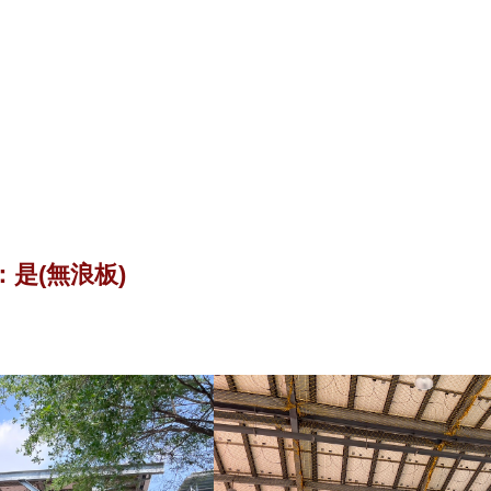
：
是(無浪板)