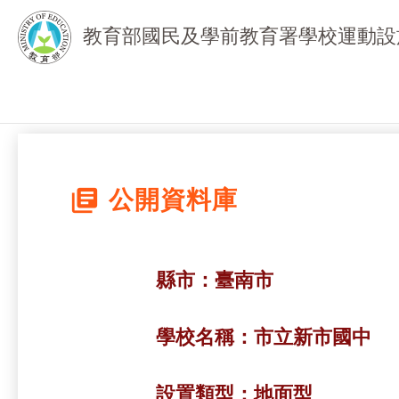
教育部國民及學前教育署學校運動設
library_books
公開資料庫
縣市：
臺南市
學校名稱：
市立新市國中
設置類型：
地面型