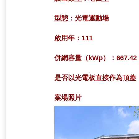
型態：
光電運動場
啟用年：
111
併網容量（kWp）：
667.42
是否以光電板直接作為頂蓋
案場照片