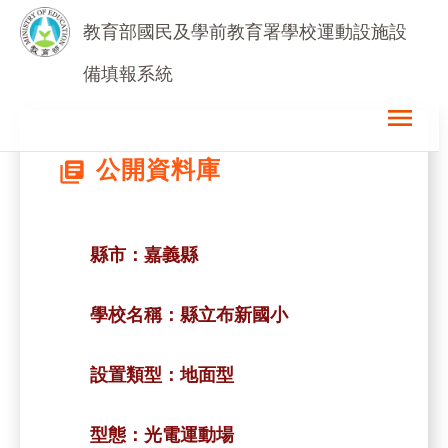
教育部國民及學前教育署學校運動設施設
備填報系統
menu
公開資料庫
library_books
縣市：
嘉義縣
學校名稱：
縣立布新國小
設置類型：
地面型
型態：
光電運動場