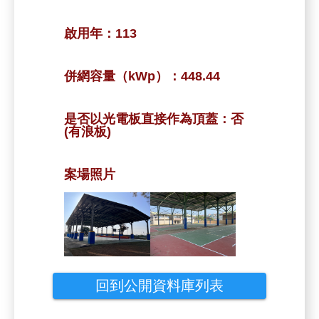
啟用年：
113
併網容量（kWp）：
448.44
是否以光電板直接作為頂蓋：
否
(有浪板)
案場照片